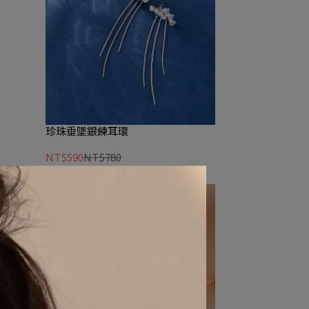
珍珠垂墜銀練耳環
NT$590
NT$780