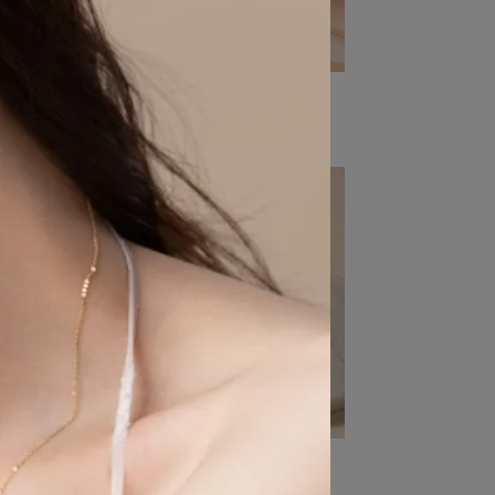
淡雅珍珠雙層蝴蝶結耳環
NT$490
NT$580
法式珍珠捧花耳環
NT$590
NT$780