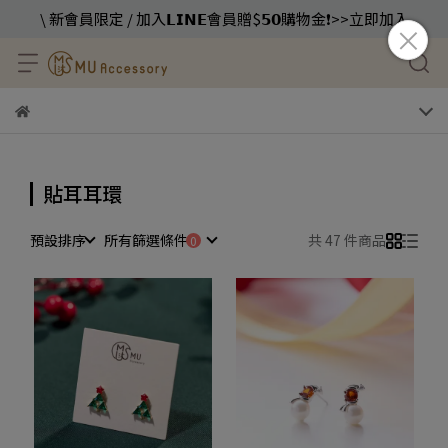
\ 新會員限定 / 加入𝗟𝗜𝗡𝗘會員贈$𝟱𝟬購物金❗️>>立即加入
貼耳耳環
預設排序
所有篩選條件
共 47 件商品