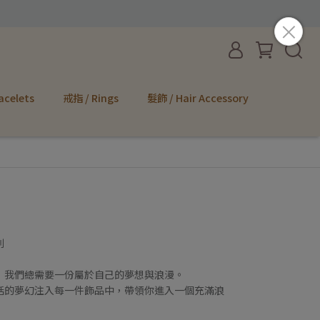
acelets
戒指 / Rings
髮飾 / Hair Accessory
系列
，我們總需要一份屬於自己的夢想與浪漫。
話的夢幻注入每一件飾品中，帶領你進入一個充滿浪