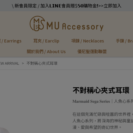
\ 新會員限定 / 加入𝗟𝗜𝗡𝗘會員贈$𝟱𝟬購物金❗️>>立即加入
/ Earrings
耳夾 / Earclip
項鍊 / Necklaces
手鍊 / Br
關於我們 / About Us
優尼聖運動聯盟
W ARRIVAL
不對稱心夾式耳環
不對稱心夾式耳環
𝐌𝐚𝐫𝐦𝐚𝐢𝐝 𝐒𝐞𝐠𝐚 𝐒𝐞𝐫𝐢𝐞𝐬｜人魚心
在這個充滿忙碌與喧囂的世界裡
人魚心系列，將深海的神秘與童
漫、愛與希望的奇幻世界。