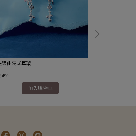
星樂曲夾式耳環
璀燦花圈夾式耳
$490
NT$590
加入購物車