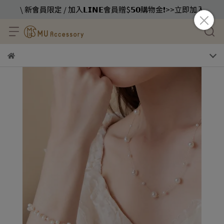
\ 新會員限定 / 加入𝗟𝗜𝗡𝗘會員贈$𝟱𝟬購物金❗️>>立即加入