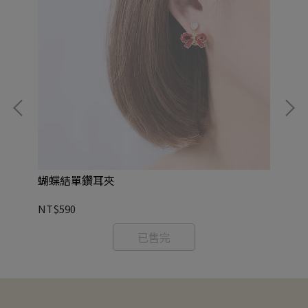
蝴蝶結單鑽耳夾
真
NT$590
NT
已售完