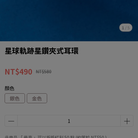
1
/
5
星球軌跡星鑽夾式耳環
NT$490
NT$580
顏色
銀色
金色
此商品 「 最高 」可以折抵紅利
50
點 (約等於
NT$50
)