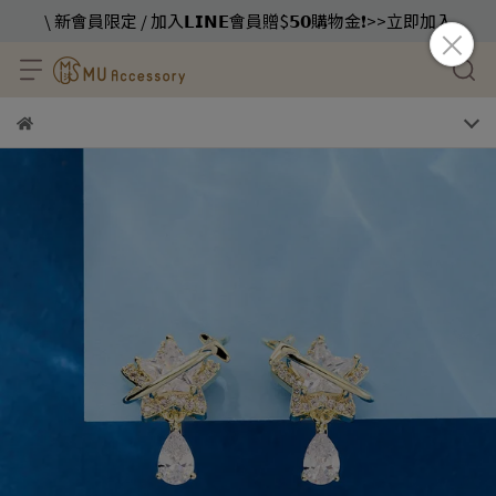
\ 新會員限定 / 加入𝗟𝗜𝗡𝗘會員贈$𝟱𝟬購物金❗️>>立即加入