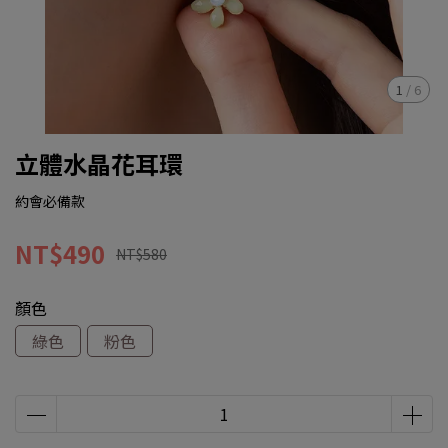
1
/
6
立體水晶花耳環
約會必備款
NT$490
NT$580
顏色
綠色
粉色