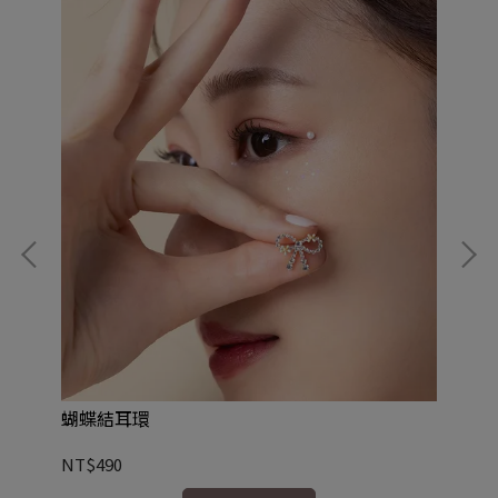
花
NT
蝴蝶結耳環
NT$490