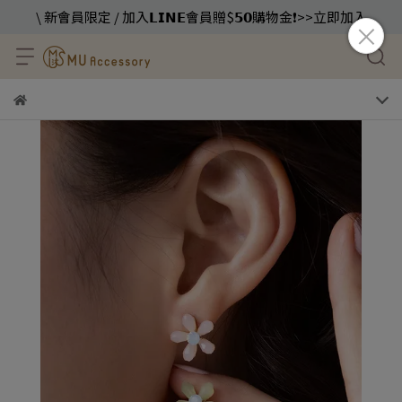
\ 新會員限定 / 加入𝗟𝗜𝗡𝗘會員贈$𝟱𝟬購物金❗️>>立即加入