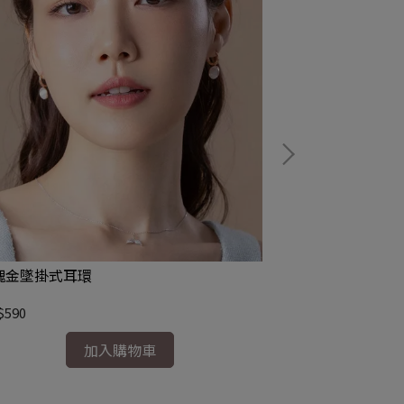
蝴蝶結月光石耳
NT$490
瑰金墜掛式耳環
$590
加入購物車