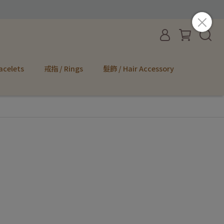
acelets
戒指 / Rings
髮飾 / Hair Accessory