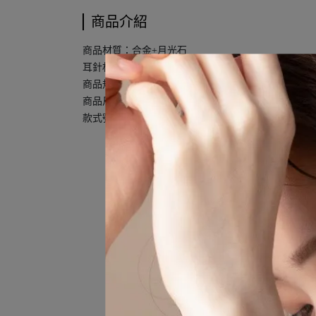
商品介紹
商品材質：合金+月光石
耳針材質：925純銀
商品規格：一對販售
商品尺寸：長1.2 x 寬0.9 cm
款式號碼：2405A163