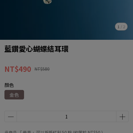
1
/
2
藍鑽愛心蝴蝶結耳環
NT$490
NT$580
顏色
金色
此商品 「 最高 」可以折抵紅利
50
點 (約等於
NT$50
)