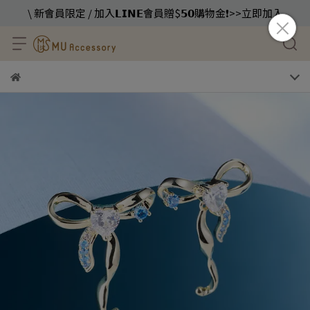
\ 新會員限定 / 加入𝗟𝗜𝗡𝗘會員贈$𝟱𝟬購物金❗️>>立即加入