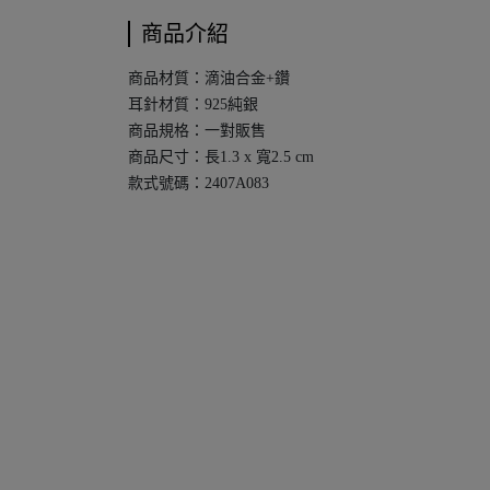
商品介紹
商品材質：滴油合金+鑽
耳針材質：925純銀
商品規格：一對販售
商品尺寸：長1.3 x 寬2.5 cm
款式號碼：2407A083