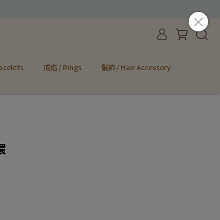
acelets
戒指 / Rings
髮飾 / Hair Accessory
環