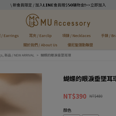
\ 新會員限定 / 加入𝗟𝗜𝗡𝗘會員贈$𝟱𝟬購物金❗️>>立即加入
/ Earrings
耳夾 / Earclip
項鍊 / Necklaces
手鍊 / Br
關於我們 / About Us
優尼聖運動聯盟
gs
,
新品 / NEW ARRIVAL
蝴蝶的眼淚垂墜耳環
蝴蝶的眼淚垂墜耳
NT$390
NT$480
顏色