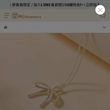
\ 新會員限定 / 加入𝗟𝗜𝗡𝗘會員贈$𝟱𝟬購物金❗️>>立即加入