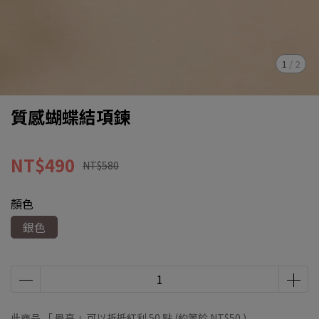
1
/
2
質感蝴蝶結項鍊
NT$490
NT$580
顏色
銀色
此商品 「 最高 」可以折抵紅利
50
點 (約等於
NT$50
)