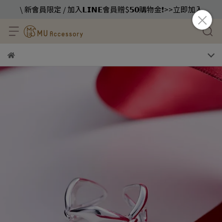
\ 新會員限定 / 加入𝗟𝗜𝗡𝗘會員贈$𝟱𝟬購物金❗️>>立即加入