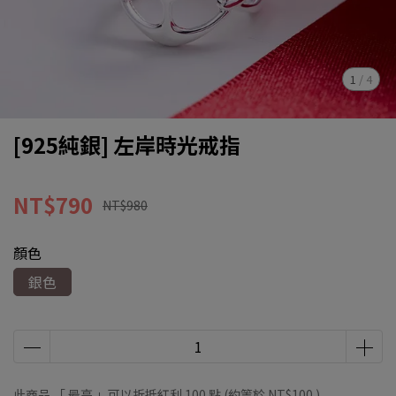
1
/
4
[925純銀] 左岸時光戒指
NT$790
NT$980
顏色
銀色
此商品 「 最高 」可以折抵紅利
100
點 (約等於
NT$100
)