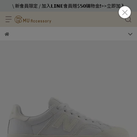
\ 新會員限定 / 加入𝗟𝗜𝗡𝗘會員贈$𝟱𝟬購物金❗️>>立即加入