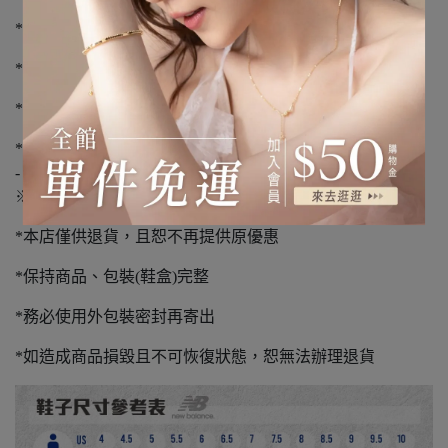
*下單前請先詢問庫存，下單後3-5個工作天到貨
*不提供外島宅配服務
*如有溢膠、編織顏色不同、新品氣味不屬瑕疵範圍
*請您確認購買再下單，避免浪費資源
-
※退貨須知※
*本店僅供退貨，且恕不再提供原優惠
*保持商品、包裝(鞋盒)完整
*務必使用外包裝密封再寄出
*如造成商品損毀且不可恢復狀態，恕無法辦理退貨