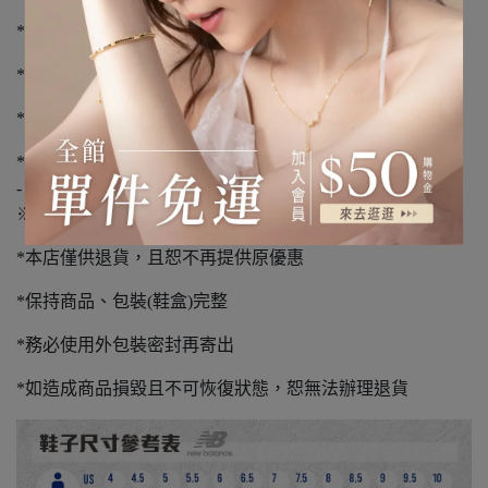
*下單前請先詢問庫存，下單後3-5個工作天到貨
*不提供外島宅配服務
*如有溢膠、編織顏色不同、新品氣味不屬瑕疵範圍
*請您確認購買再下單，避免浪費資源
-
※退貨須知※
*本店僅供退貨，且恕不再提供原優惠
*保持商品、包裝(鞋盒)完整
*務必使用外包裝密封再寄出
*如造成商品損毀且不可恢復狀態，恕無法辦理退貨