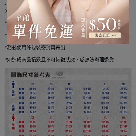
-
※退貨須知※
*本店僅供退貨，且恕不再提供原優惠
*保持商品、包裝(鞋盒)完整
*務必使用外包裝密封再寄出
*如造成商品損毀且不可恢復狀態，恕無法辦理退貨