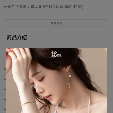
此商品 「 最高 」可以折抵紅利
0
點 (約等於
NT$0
)
商品介紹
商品介紹
-
【優尼聖運動聯盟】
-
※購物須知※
*下單前請先詢問庫存，下單後3-5個工作天到貨
*不提供外島宅配服務
*如有溢膠、編織顏色不同、新品氣味不屬瑕疵範圍
*請您確認購買再下單，避免浪費資源