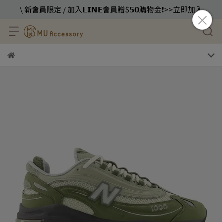
\ 新會員限定 / 加入𝗟𝗜𝗡𝗘會員贈$𝟱𝟬購物金❗️>>立即加入