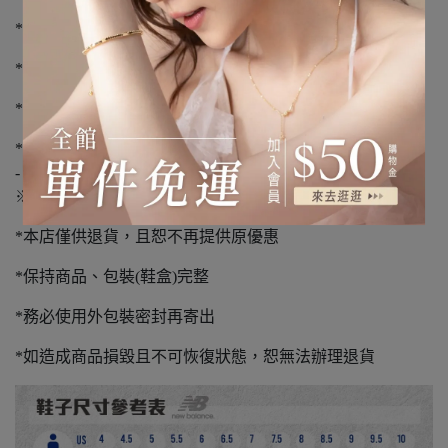
*下單前請先詢問庫存，下單後3-5個工作天到貨
*不提供外島宅配服務
*如有溢膠、編織顏色不同、新品氣味不屬瑕疵範圍
*請您確認購買再下單，避免浪費資源
-
※退貨須知※
*本店僅供退貨，且恕不再提供原優惠
*保持商品、包裝(鞋盒)完整
*務必使用外包裝密封再寄出
*如造成商品損毀且不可恢復狀態，恕無法辦理退貨