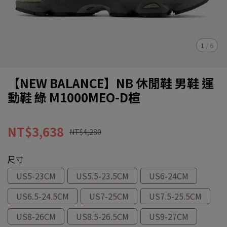
1
/
6
【NEW BALANCE】NB 休閒鞋 男鞋 運
動鞋 綠 M1000MEO-D楦
NT$3,638
NT$4,280
尺寸
US5-23CM
US5.5-23.5CM
US6-24CM
US6.5-24.5CM
US7-25CM
US7.5-25.5CM
US8-26CM
US8.5-26.5CM
US9-27CM