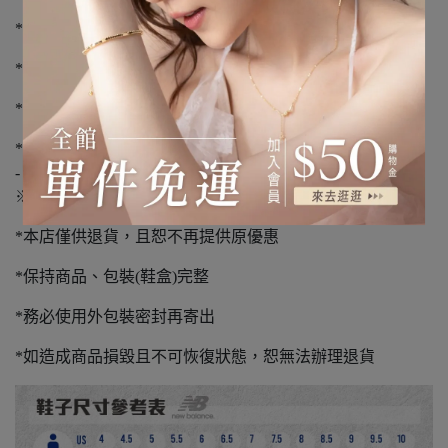
*下單前請先詢問庫存，下單後3-5個工作天到貨
*不提供外島宅配服務
*如有溢膠、編織顏色不同、新品氣味不屬瑕疵範圍
*請您確認購買再下單，避免浪費資源
-
※退貨須知※
*本店僅供退貨，且恕不再提供原優惠
*保持商品、包裝(鞋盒)完整
*務必使用外包裝密封再寄出
*如造成商品損毀且不可恢復狀態，恕無法辦理退貨