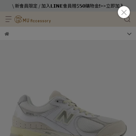
\ 新會員限定 / 加入𝗟𝗜𝗡𝗘會員贈$𝟱𝟬購物金❗️>>立即加入