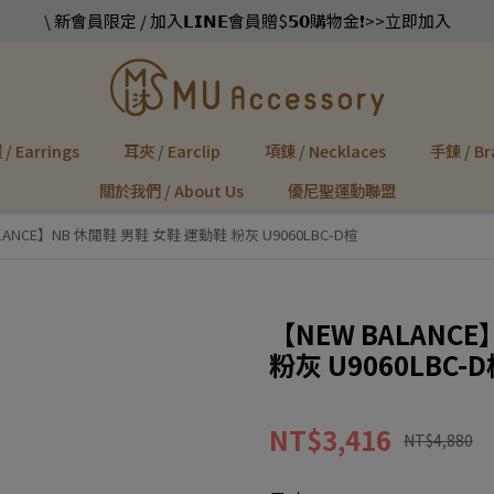
\ 新會員限定 / 加入𝗟𝗜𝗡𝗘會員贈$𝟱𝟬購物金❗️>>立即加入
/ Earrings
耳夾 / Earclip
項鍊 / Necklaces
手鍊 / Br
關於我們 / About Us
優尼聖運動聯盟
LANCE】NB 休閒鞋 男鞋 女鞋 運動鞋 粉灰 U9060LBC-D楦
【NEW BALANC
粉灰 U9060LBC-
NT$3,416
NT$4,880