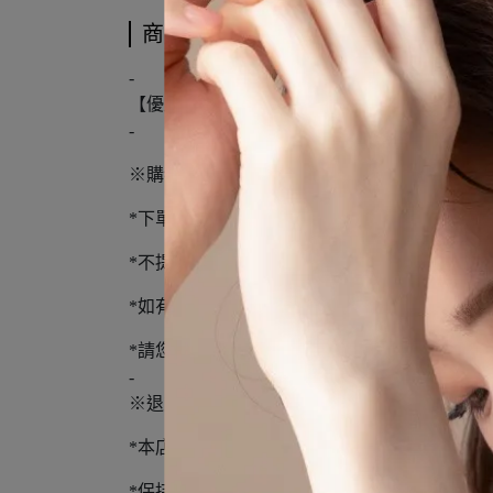
商品介紹
-
【優尼聖運動聯盟】
-
※購物須知※
*下單前請先詢問庫存，下單後3-5個工作天到
*不提供外島宅配服務
*如有溢膠、編織顏色不同、新品氣味不屬瑕疵
*請您確認購買再下單，避免浪費資源
-
※退貨須知※
*本店僅供退貨，且恕不再提供原優惠
*保持商品、包裝(鞋盒)完整