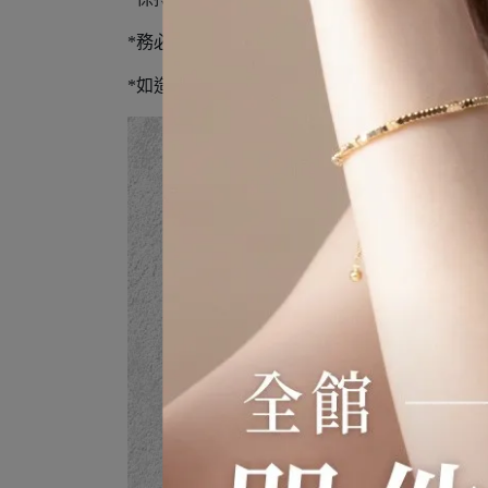
*務必使用外包裝密封再寄出
*如造成商品損毀且不可恢復狀態，恕無法辦理