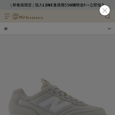
\ 新會員限定 / 加入𝗟𝗜𝗡𝗘會員贈$𝟱𝟬購物金❗️>>立即加入