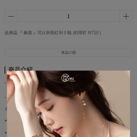
此商品 「 最高 」可以折抵紅利
0
點 (約等於
NT$0
)
商品介紹
商品介紹
-
【優尼聖運動聯盟】
-
※購物須知※
*下單前請先詢問庫存，下單後3-5個工作天到貨
*不提供外島宅配服務