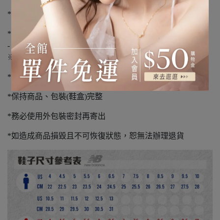
*如有溢膠、編織顏色不同、新品氣味不屬瑕疵範圍
*請您確認購買再下單，避免浪費資源
-
※退貨須知※
*本店僅供退貨，且恕不再提供原優惠
*保持商品、包裝(鞋盒)完整
*務必使用外包裝密封再寄出
*如造成商品損毀且不可恢復狀態，恕無法辦理退貨