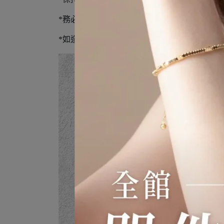
*務必使用外包裝密封再寄出
*如造成商品損毀且不可恢復狀態，恕無法辦理