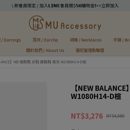
\ 新會員限定 / 加入𝗟𝗜𝗡𝗘會員贈$𝟱𝟬購物金❗️>>立即加入
/ Earrings
耳夾 / Earclip
項鍊 / Necklaces
手鍊 / Br
關於我們 / About Us
優尼聖運動聯盟
LANCE】NB 慢跑鞋 女鞋 運動鞋 黑灰 W1080H14-D楦
【NEW BALANC
W1080H14-D楦
NT$3,276
NT$4,680