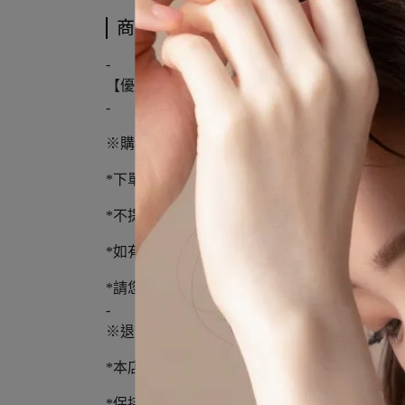
商品介紹
-
【優尼聖運動聯盟】
-
※購物須知※
*下單前請先詢問庫存，下單後3-5個工作天到
*不提供外島宅配服務
*如有溢膠、編織顏色不同、新品氣味不屬瑕疵
*請您確認購買再下單，避免浪費資源
-
※退貨須知※
*本店僅供退貨，且恕不再提供原優惠
*保持商品、包裝(鞋盒)完整