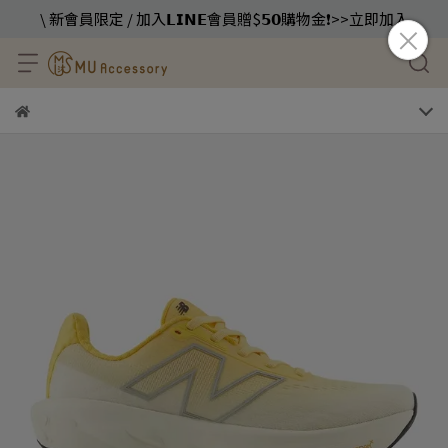
\ 新會員限定 / 加入𝗟𝗜𝗡𝗘會員贈$𝟱𝟬購物金❗️>>立即加入