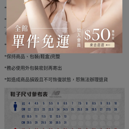
*如有溢膠、編織顏色不同、新品氣味不屬瑕疵範圍
*請您確認購買再下單，避免浪費資源
-
※退貨須知※
*本店僅供退貨，且恕不再提供原優惠
*保持商品、包裝(鞋盒)完整
*務必使用外包裝密封再寄出
*如造成商品損毀且不可恢復狀態，恕無法辦理退貨