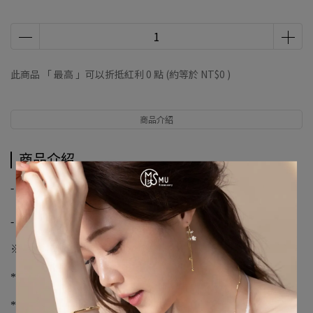
此商品 「 最高 」可以折抵紅利
0
點 (約等於
NT$0
)
商品介紹
商品介紹
-
【優尼聖運動聯盟】
-
※購物須知※
*下單前請先詢問庫存，下單後3-5個工作天到貨
*不提供外島宅配服務