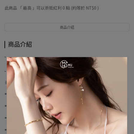
此商品 「 最高 」可以折抵紅利
0
點 (約等於
NT$0
)
商品介紹
商品介紹
-
【優尼聖運動聯盟】
-
※購物須知※
*下單前請先詢問庫存，下單後3-5個工作天到貨
*不提供外島宅配服務
*如有溢膠、編織顏色不同、新品氣味不屬瑕疵範圍
*請您確認購買再下單，避免浪費資源