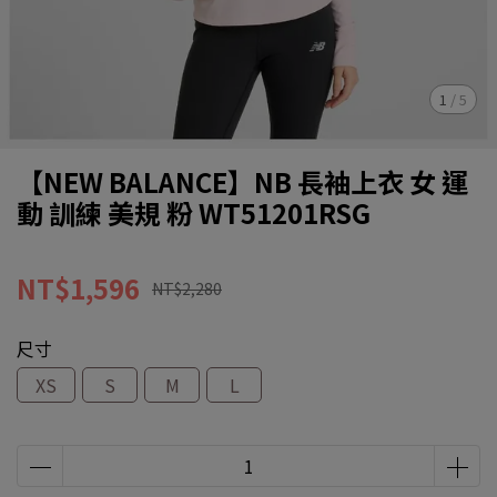
1
/
5
【NEW BALANCE】NB 長袖上衣 女 運
動 訓練 美規 粉 WT51201RSG
NT$1,596
NT$2,280
尺寸
XS
S
M
L