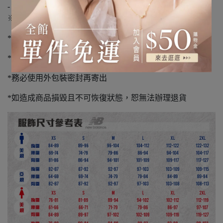
-
※退貨須知※
*本店僅供退貨，且恕不再提供原優惠
*保持商品、包裝(鞋盒)完整
*務必使用外包裝密封再寄出
*如造成商品損毀且不可恢復狀態，恕無法辦理退貨