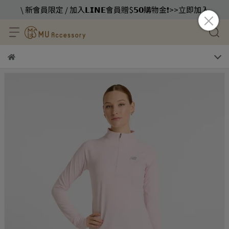
\ 新會員限定 / 加入𝗟𝗜𝗡𝗘會員贈$𝟱𝟬購物金❗️>>立即加入